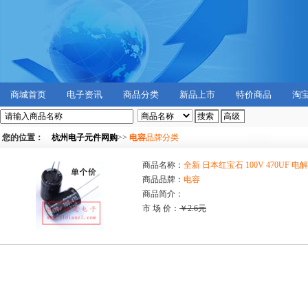
商城首页
电子资讯
商品分类
新品上市
特价商品
淘
您的位置：
杭州电子元件网购
>>
电容
品牌分类
商品名称：
全新 日本红宝石 100V 470UF 电解
商品品牌：
电容
商品简介：
市 场 价：
￥2.6元