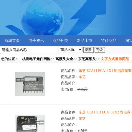
商城首页
电子资讯
商品分类
新品上市
特价商品
淘
您的位置：
杭州电子元件网购
>>
高频头大全
>>
东芝高频头
>>
文字方式显示商品
商品名称：
东芝 ECA11 ECA11X1 彩电高
商品品牌：
东芝
商品简介：
市 场 价：
￥35元
商品名称：
东芝 ECA13L3 ECA13LX2 彩
商品品牌：
东芝
商品简介：
市 场 价：
￥56元