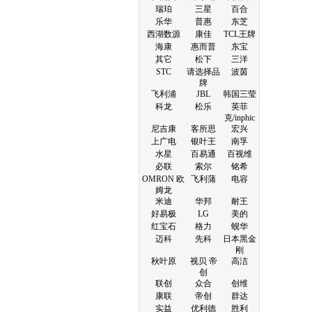
瑞珀
三星
百合
乐华
普惠
东芝
西湖数源
康佳
TCL王牌
海康
惠而普
东宝
其它
松下
三洋
STC
请选择品
波茵
牌
飞利浦
JBL
韩国三莹
科龙
松乐
英菲
克/inphic
尼吉康
客所思
宏兴
上广电
银叶王
南孚
水星
百易通
百视维
必联
索尔
铭希
OMRON 欧
飞利蒲
电容
姆龙
米迪
华邦
耐王
好易极
LG
美的
红宝石
格力
蚬华
迈科
先科
日本黑金
刚
秋叶原
视贝 帝
高洁
创
联创
众合
创维
康联
帝创
群达
实益
优利德
胜利