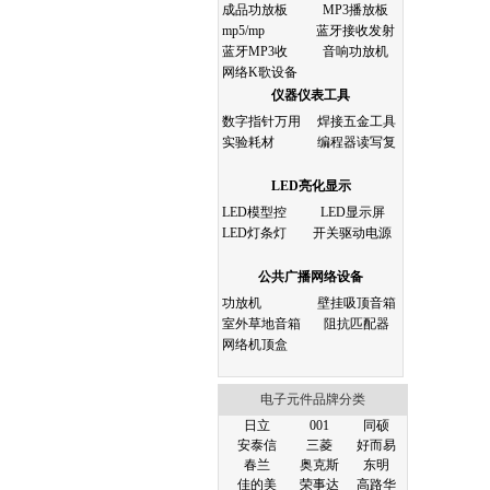
成品功放板
MP3播放板
mp5/mp
蓝牙接收发射
蓝牙MP3收
音响功放机
网络K歌设备
仪器仪表工具
数字指针万用
焊接五金工具
实验耗材
编程器读写复
LED亮化显示
LED模型控
LED显示屏
LED灯条灯
开关驱动电源
公共广播网络设备
功放机
壁挂吸顶音箱
室外草地音箱
阻抗匹配器
网络机顶盒
电子元件品牌分类
日立
001
同硕
安泰信
三菱
好而易
春兰
奥克斯
东明
佳的美
荣事达
高路华