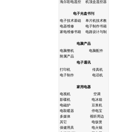
海尔彩电遥控
机顶盒遥控器
电子光盘书刊
电子技术基础
单片机技术教
电器维修
电子制作书籍
家电维修书籍
电路设计与制
电脑产品
电脑整机
电脑配件
附属产品
电子通讯
打印机
传真机
电子制作
电话机
家用电器
电视机
空调
影碟机
电冰箱
电磁炉
豆浆机
电取暖器
停电宝
多媒体
视听周边
其它
电饭煲
保健用具
电火锅