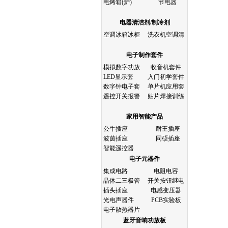
电烤箱(炉)
节电器
电器清洁剂/制冷剂
空调冰箱冰柜
洗衣机空调清
电子制作套件
模拟数字功放
收音机套件
LED显示套
入门初学套件
数字钟电子套
单片机应用套
遥控开关报警
贴片焊接训练
家用智能产品
公牛插座
耐王插座
波茵插座
同硕插座
智能遥控器
电子元器件
集成电路
电阻电容
晶体二三极管
开关按钮继电
插头插座
电感变压器
光电声器件
PCB实验板
电子散热器片
蓝牙音响功放板