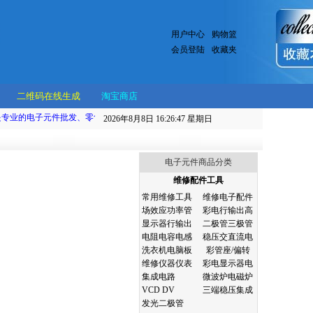
用户中心
购物篮
会员登陆
收藏夹
二维码在线生成
淘宝商店
业的电子元件批发、零售、网购服务的网站，本商城主要在线销售小家电产品，电子制
2026年8月8日 16:26:48
星期日
电子元件商品分类
维修配件工具
常用维修工具
维修电子配件
场效应功率管
彩电行输出高
显示器行输出
二极管三极管
电阻电容电感
稳压交直流电
洗衣机电脑板
彩管座/偏转
维修仪器仪表
彩电显示器电
集成电路
微波炉电磁炉
VCD DV
三端稳压集成
发光二极管