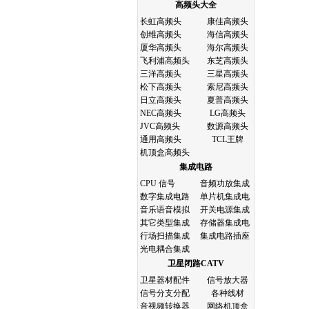
高频头大全
长虹高频头
康佳高频头
创维高频头
海信高频头
厦华高频头
海尔高频头
飞利浦高频头
东芝高频头
三洋高频头
三星高频头
松下高频头
索尼高频头
日立高频头
夏普高频头
NEC高频头
LG高频头
JVC高频头
数源高频头
通用高频头
TCL王牌
机顶盒高频头
集成电路
CPU 信号
音频功放集成
数字集成电路
单片机集成电
音乐语音模拟
开关电源集成
其它类型集成
存储器集成电
行场扫描集成
集成电路插座
光电耦合集成
卫星闭路CATV
卫星器材配件
信号放大器
信号分支分配
各种线材
音视频转换器
网络机顶盒