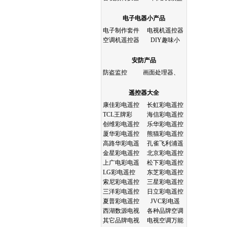
电子电器小产品
电子制作套件
电视机遥控器
空调机遥控器
DIY趣味小
安防产品
防盗监控
画面处理器、
遥控器大全
康佳彩电遥控
长虹彩电遥控
TCL王牌彩
海信彩电遥控
创维彩电遥控
乐华彩电遥控
厦华彩电遥控
熊猫彩电遥控
高路华彩电遥
孔雀飞利浦遥
金星彩电遥控
北京彩电遥控
上广电彩电遥
松下彩电遥控
LG彩电遥控
东芝彩电遥控
索尼彩电遥控
三星彩电遥控
三洋彩电遥控
日立彩电遥控
夏普彩电遥控
JVC彩电遥
西湖数源电视
各种品牌空调
其它品牌电视
电视空调万能