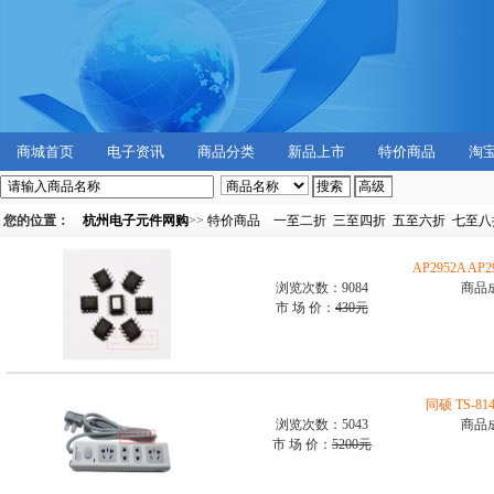
商城首页
电子资讯
商品分类
新品上市
特价商品
淘
您的位置：
杭州电子元件网购
>>
特价商品
一至二折
三至四折
五至六折
七至八
AP2952A A
浏览次数：9084
商品
市 场 价：
430元
同硕 TS-
浏览次数：5043
商品
市 场 价：
5200元