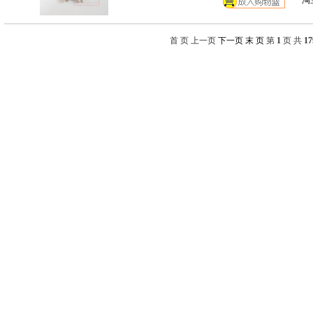
淘
首 页 上一页
下一页
末 页
第
1
页 共
17