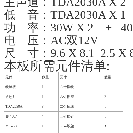
主声道：TDA2030A 
低 音：TDA2030A
功 率：30W X 2 
电 压：AC双12V
尺 寸：9.6 X 8.1 2.5 X 8
本板所需元件清单:
元件
数量
元件
数量
线路板
1
六针插线
1
散热片
1
六针插座
2
TDA2030A
3
二针插线
1
1N4007
4
五针插针
1
MC4558
1
3mm螺丝
3