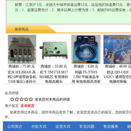
邮费：江浙沪 5元，全国大中城市快递运费12元，边远地区快递费15元，
注：1、超重运费另计；2、顺丰以网上计费为准；3、邮政EMS运费实收；4
推荐商品
城价：75.00 元
商城价：55.00 元
商城价：8.00 元
商城价：48.00 元
商城
兴 HX268AH 高
松下 TM1718 M17
同硕 TS-T701S
群达 QD-U02C
创维
2.0声道带收音机
M18机芯 专用增补
1.8M 平板液晶专
U02C+ 通用型空调
USB 输出) 迷你小
电视高频头
用 有线电视高清射
电脑控制板
功放
频线
会员评级
发表您对本商品的评级
用户留言
发表留言
如果您用过本商品，或对本商品有所了解，欢迎您发表自己的留言。您的留言将
作。
公司简介
付款方式
送货方式
常见问题
售后服务
购